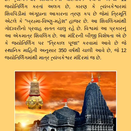
જ્યોતિર્લિંગ કરતાં અલગ છે, કારણ કે ત્ર્યંબકેશ્વરમાં
શિવપિંડીમાં અંગૂઠાના આકારના ત્રણ કપ છે જેમાં ત્રિમૂર્તિ
એટલે કે "બ્રહ્મા-વિષ્ણુ-મહેશ" હાજર છે. આ શિવલિંગમાંથી
ગોદાવરીનો પ્રવાહ સતત ચાલુ રહે છે. વિશ્વમાં આ પ્રકારનું
આ એકમાત્ર શિવલિંગ છે. આ મંદિરની બીજી વિશેષતા એ છે
કે જ્યોતિર્લિંગ પર "ત્રિકાલ પૂજા" કરવામાં આવે છે જે
સ્થાનિક માહિતી અનુસાર 350 વર્ષથી ચાલી આવે છે, જે 12
જ્યોતિર્લિંગમાંથી માત્ર ત્ર્યંબકેશ્વર મંદિરમાં જ છે.