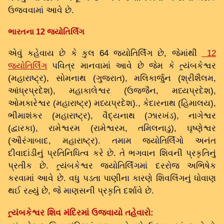
ઉજવવામાં આવે છે.
ભારતના 12 જ્યોતિર્લિંગ
એવું કહેવાય છે કે કુલ 64 જ્યોતિર્લિંગ છે, જેમાંથી
12
જ્યોતિર્લિંગ
પવિત્ર માનવામાં આવે છે જેમ કે ત્ર્યંબકેશ્વર
(મહારાષ્ટ્ર), સોમનાથ (ગુજરાત), મલિકાર્જુન (શ્રીશૈલમ,
આંધ્રપ્રદેશ), મહાકાલેશ્વર (ઉજ્જૈન, મધ્યપ્રદેશ),
ઓમકારેશ્વર (મહારાષ્ટ્ર) મધ્યપ્રદેશ)., કેદારનાથ (હિમાલય),
ભીમાશંકર (મહારાષ્ટ્ર), વૈદ્યનાથ (ઝારખંડ), નાગેશ્વર
(દ્વારકા), રામેશ્વરમ (રામેશ્વરમ, તમિલનાડુ), ઘૃષ્ણેશ્વર
(ઔરંગાબાદ, મહારાષ્ટ્ર). તમામ જ્યોતિર્લિંગો અનંત
દીવાદાંડીનું પ્રતિનિધિત્વ કરે છે. તે ભગવાન શિવની પ્રકૃતિનું
પ્રતીક છે. ત્ર્યંબકેશ્વર જ્યોતિર્લિંગમાં દરરોજ અભિષેક
કરવામાં આવે છે. વધુ પડતા પાણીના કારણે શિવલિંગનું ધોવાણ
થઈ રહ્યું છે, જે માણસની પ્રકૃતિ દર્શાવે છે.
ત્ર્યંબકેશ્વર શિવ મંદિરમાં ઉજવાયો તહેવારો: