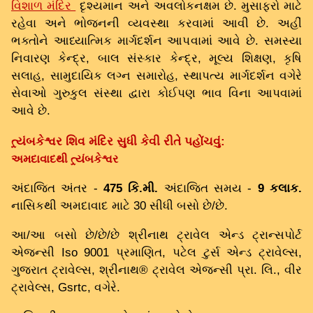
વિશાળ મંદિર
દૃશ્યમાન અને અવલોકનક્ષમ છે. મુસાફરો માટે
રહેવા અને ભોજનની વ્યવસ્થા કરવામાં આવી છે. અહીં
ભક્તોને આધ્યાત્મિક માર્ગદર્શન આપવામાં આવે છે. સમસ્યા
નિવારણ કેન્દ્ર, બાલ સંસ્કાર કેન્દ્ર, મૂલ્ય શિક્ષણ, કૃષિ
સલાહ, સામુદાયિક લગ્ન સમારોહ, સ્થાપત્ય માર્ગદર્શન વગેરે
સેવાઓ ગુરુકુલ સંસ્થા દ્વારા કોઈપણ ભાવ વિના આપવામાં
આવે છે.
ત્ર્યંબકેશ્વર શિવ મંદિર સુધી કેવી રીતે પહોંચવું:
અમદાવાદથી ત્ર્યંબકેશ્વર
અંદાજિત અંતર -
475 કિ.મી.
અંદાજિત સમય -
9 કલાક.
નાસિકથી અમદાવાદ માટે 30 સીધી બસો છે/છે.
આ/આ બસો છે/છે/છે શ્રીનાથ ટ્રાવેલ એન્ડ ટ્રાન્સપોર્ટ
એજન્સી Iso 9001 પ્રમાણિત, પટેલ ટુર્સ એન્ડ ટ્રાવેલ્સ,
ગુજરાત ટ્રાવેલ્સ, શ્રીનાથ® ટ્રાવેલ એજન્સી પ્રા. લિ., વીર
ટ્રાવેલ્સ, Gsrtc, વગેરે.