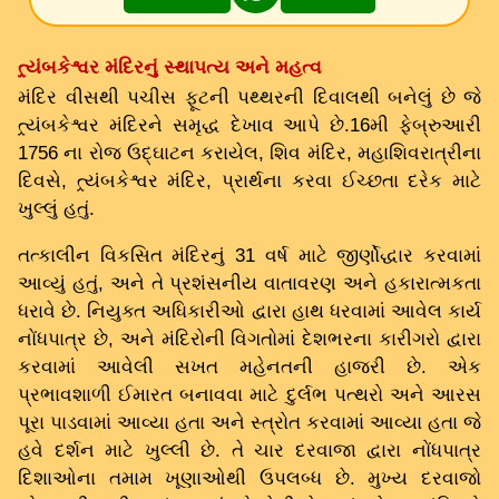
ત્ર્યંબકેશ્વર મંદિરનું સ્થાપત્ય અને મહત્વ
મંદિર વીસથી પચીસ ફૂટની પથ્થરની દિવાલથી બનેલું છે જે
ત્ર્યંબકેશ્વર મંદિરને સમૃદ્ધ દેખાવ આપે છે.16મી ફેબ્રુઆરી
1756 ના રોજ ઉદ્ઘાટન કરાયેલ, શિવ મંદિર, મહાશિવરાત્રીના
દિવસે, ત્ર્યંબકેશ્વર મંદિર, પ્રાર્થના કરવા ઈચ્છતા દરેક માટે
ખુલ્લું હતું.
તત્કાલીન વિકસિત મંદિરનું 31 વર્ષ માટે જીર્ણોદ્ધાર કરવામાં
આવ્યું હતું, અને તે પ્રશંસનીય વાતાવરણ અને હકારાત્મકતા
ધરાવે છે. નિયુક્ત અધિકારીઓ દ્વારા હાથ ધરવામાં આવેલ કાર્ય
નોંધપાત્ર છે, અને મંદિરોની વિગતોમાં દેશભરના કારીગરો દ્વારા
કરવામાં આવેલી સખત મહેનતની હાજરી છે. એક
પ્રભાવશાળી ઈમારત બનાવવા માટે દુર્લભ પત્થરો અને આરસ
પૂરા પાડવામાં આવ્યા હતા અને સ્ત્રોત કરવામાં આવ્યા હતા જે
હવે દર્શન માટે ખુલ્લી છે. તે ચાર દરવાજા દ્વારા નોંધપાત્ર
દિશાઓના તમામ ખૂણાઓથી ઉપલબ્ધ છે. મુખ્ય દરવાજો