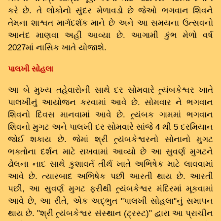
કરે છે. તે લોકોનો સુંદર મેળાવડો છે જેઓ ભગવાન શિવને
તેમના શાશ્વત માર્ગદર્શક માને છે અને આ સમયના ઉત્સવનો
આનંદ માણવા અહીં આવ્યા છે. આગામી કુંભ મેળો વર્ષ
2027માં નાસિક ખાતે યોજાશે.
પાલખી સોહલા
આ બે મુખ્ય તહેવારોની સાથે દર સોમવારે ત્ર્યંબકેશ્વર ખાતે
પાલખીનું આયોજન કરવામાં આવે છે. સોમવાર ને ભગવાન
શિવનો દિવસ માનવામાં આવે છે. ત્ર્યંબક ગામમાં ભગવાન
શિવનો મુગટ અને પાલખી દર સોમવારે સાંજે 4 થી 5 દરમિયાન
જોઈ શકાય છે. જેમાં શ્રી ત્ર્યંબકેશ્વરનો સોનાનો મુગટ
ભક્તોના દર્શન માટે રાખવામાં આવ્યો છે આ સુવર્ણ મુગટને
ઢોલના નાદ સાથે કુશાવર્ત તીર્થ ખાતે અભિષેક માટે લાવવામાં
આવે છે. ત્યારબાદ અભિષેક પછી આરતી થાય છે. આરતી
પછી, આ સુવર્ણ મુગટ ફરીથી ત્ર્યંબકેશ્વર મંદિરમાં મૂકવામાં
આવે છે, આ રીતે, એક અદ્ભુત "પાલખી સોહલા"નું સમાપન
થાય છે. "શ્રી ત્ર્યંબકેશ્વર સંસ્થાન (ટ્રસ્ટ)" દ્વારા આ પ્રાચીન