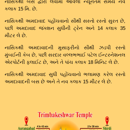
નાસિકથી બસ દ્વારા લેવામાં આવેલો ન્યૂનતમ સમય નવ
કલાક 15 મિ. છે.
નાસિકથી અમદાવાદ પહોંચવાનો સૌથી સસ્તો રસ્તો સુરત છે,
પછી અમદાવાદ જંક્શન સુધીની ટ્રેન અને 14 કલાક 35
મીટર લે છે.
નાસિકથી અમદાવાદની મુસાફરીનો સૌથી ઝડપી રસ્તો
મુંબઈની કેબ છે, પછી સરદાર વલ્લભભાઈ પટેલ ઈન્ટરનેશનલ
એરપોર્ટની ફ્લાઈટ છે, અને તે પાંચ કલાક 18 મિનિટ લે છે.
નાસિકથી અમદાવાદ સુધી પહોંચવાનો ભલામણ કરેલ રસ્તો
અમદાવાદની બસ છે અને તે નવ કલાક 15 મીટર લે છે.