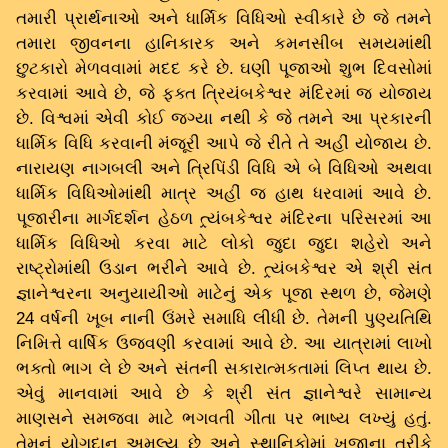
તમારી પ્રાર્થનાઓ અને ધાર્મિક વિધિઓ સ્વીકારે છે જે તમને
તમારા જીવનના હાનિકારક અને કમનસીબ સમયમાંથી
છુટકારો મેળવવામાં મદદ કરે છે. ઘણી પૂજાઓ શુભ દિવસોમાં
કરવામાં આવે છે, જે ફક્ત ત્રિયંબકેશ્વર મંદિરમાં જ યોજાય
છે. વિશ્વમાં એવી કોઈ જગ્યા નથી કે જે તમને આ પ્રકારની
ધાર્મિક વિધિ કરવાની મંજૂરી આપે જે રીતે તે અહીં યોજાય છે.
નારાયણ નાગબલી અને ત્રિપિંડી વિધિ એ બે વિધિઓ અથવા
ધાર્મિક વિધિઓમાંથી માત્ર અહીં જ હાથ ધરવામાં આવે છે.
પૂજારીના માર્ગદર્શન હેઠળ ત્ર્યંબકેશ્વર મંદિરના પરિસરમાં આ
ધાર્મિક વિધિઓ કરવા માટે લોકો જુદા જુદા શહેરો અને
રાષ્ટ્રોમાંથી ઉડાન ભરીને આવે છે. ત્ર્યંબકેશ્વર એ શ્રી સંત
જ્ઞાનેશ્વરના અનુયાયીઓ માટેનું એક પૂજા સ્થળ છે, જેમણે
24 વર્ષની ખૂબ નાની ઉંમરે સમાધિ લીધી છે. તેમની પુણ્યતિથિ
નિમિત્તે વાર્ષિક ઉજવણી કરવામાં આવે છે. આ યાત્રામાં લાખો
ભક્તો ભાગ લે છે અને સંતની સકારાત્મકતામાં લિપ્ત થાય છે.
એવું માનવામાં આવે છે કે શ્રી સંત જ્ઞાનેશ્વરે સામાન્ય
માણસને સમજવા માટે ભગવતી ગીતા પર ભાષ્ય લખ્યું હતું.
તેમનું યોગદાન અમૂલ્ય છે અને સ્થાનિકોમાં ખજાના તરીકે