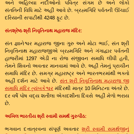
અને અહિલ્યા નદીઓનો પવિત્ર સંગમ છે અને લોકો
સંતતિની વિધિ માટે અહીં આવે છે. બ્રહ્મગિરિ પર્વતની ઊંચાઈ
દરિયાની સપાટીથી 4248 ફૂટ છે.
સંતશ્રેષ્ઠ શ્રી નિવૃતિનાથ મહારાજ મંદિર:
સંત જ્ઞાનેશ્વર મહારાજ જીના ગુરુ અને મોટા ભાઈ, સંત શ્રી
નિવૃત્તિનાથ મહારાજજીએ બ્રહ્મગિરિ અને ગંગાદ્વાર પર્વતની
હાજરીમાં 1297 એડી ના રોજ સંજીવન સમાધિ લીધી હતી,
તેમને શિવનો અવતાર માનવામાં આવે છે. અહીં તેમનું પ્રાચીન
સમાધિ મંદિર છે. સમગ્ર મહારાષ્ટ્ર અને ભારતભરમાંથી ભક્તો
અહીં દર્શન માટે આવે છે.
સંત શ્રી નિવૃત્તિનાથ મહારાજ જી
સમાધિ મંદિર ત્ર્યંબકેશ્વર
મંદિરથી માત્ર 10 મિનિટના અંતરે છે.
દર વર્ષે પોષ વદ્ય શતીલા એકાદશીના દિવસે અહીં મેળો ભરાય
છે.
અખિલ ભારતીય શ્રી સ્વામી સમર્થ ગુરુપીઠ:
ભગવાન દત્તાત્રવના સંપૂર્ણ અવતાર
શ્રી સ્વામી સમર્થજીનું