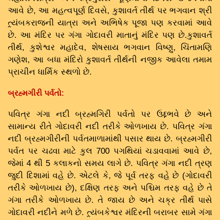
આવે છે, આ મહત્વપૂર્ણ દિવસે, કુશાવર્ત તીર્થ પર ભગવાન શ્રી
ત્ર્યંબકરાજની યાત્રા અને અભિષેક પૂજા પણ કરવામાં આવે
છે. આ મંદિર પર ગંગા ગોદાવરી માતાનું મંદિર પણ છે.કુશાવર્ત
તીર્થ, કુશેશ્વર મહાદેવ, શેષસાય ભગવાન વિષ્ણુ, ચિંતામણિ
ગણેશ, આ બધા મંદિરો કુશાવર્ત તીર્થની નજીક આવેલા તમામ
પ્રાચીન ધાર્મિક સ્થળો છે.
બ્રહ્મગીરી પર્વતો:
પવિત્ર ગંગા નદી બ્રહ્મગિરી પર્વતો પર ઉદ્દભવે છે અને
સામાન્ય રીતે ગોદાવરી નદી તરીકે ઓળખાય છે. પવિત્ર ગંગા
નદી બ્રહ્મગીરીની પર્વતમાળામાંથી પસાર થાય છે. બ્રહ્મગીરી
પર્વત પર ચઢવા માટે કુલ 700 પગથિયાં ચડાવવામાં આવે છે,
જેમાં 4 થી 5 કલાકનો સમય લાગે છે. પવિત્ર ગંગા નદી ત્રણ
જુદી દિશામાં વહે છે. એટલે કે, જે પૂર્વ તરફ વહે છે (ગોદાવરી
તરીકે ઓળખાય છે), દક્ષિણ તરફ અને પશ્ચિમ તરફ વહે છે તે
ગંગા તરીકે ઓળખાય છે. તે જાય છે અને ચક્ર તીર્થ પાસે
ગોદાવરી નદીને મળે છે. ત્ર્યંબકેશ્વર મંદિરની બરાબર સામે ગંગા