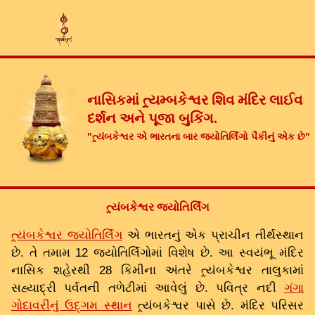
નાસિકમાં ત્ર્યમ્બકેશ્વર શિવ મંદિર લાઈવ
દર્શન અને પૂજા બુકિંગ.
"ત્ર્યંબકેશ્વર એ ભારતના બાર જ્યોતિર્લિંગો પૈકીનું એક છે"
ત્ર્યંબકેશ્વર જ્યોતિર્લિંગ
ત્ર્યંબકેશ્વર જ્યોતિર્લિંગ
એ ભારતનું એક પ્રાચીન તીર્થસ્થાન
છે. તે તમામ 12 જ્યોતિર્લિંગોમાં વિશેષ છે. આ સ્વયંભૂ મંદિર
નાસિક શહેરથી 28 કિમીના અંતરે ત્ર્યંબકેશ્વર તાલુકામાં
સહ્યાદ્રી પર્વતની તળેટીમાં આવેલું છે. પવિત્ર નદી
ગંગા
ગોદાવરીનું ઉદ્ગમ સ્થાન
ત્ર્યંબકેશ્વર પાસે છે. મંદિર પરિસર