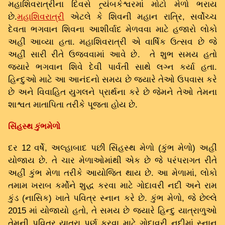
મહાશિવરાત્રીના દિવસે ત્ર્યંબકેશ્વરમાં મોટો મેળો ભરાય
છે.
મહાશિવરાત્રી
એટલે કે શિવની મહાન રાત્રિ, સર્વોચ્ચ
દેવતા ભગવાન શિવના આશીર્વાદ મેળવવા માટે હજારો લોકો
અહીં આવ્યા હતા. મહાશિવરાત્રી એ વાર્ષિક ઉત્સવ છે જે
અહીં સારી રીતે ઉજવવામાં આવે છે. તે શુભ સમય હતો
જ્યારે ભગવાન શિવે દેવી પાર્વતી સાથે લગ્ન કર્યા હતા.
હિન્દુઓ માટે આ આનંદનો સમય છે જ્યારે તેઓ ઉપવાસ કરે
છે અને વિવાહિત યુગલને પ્રાર્થના કરે છે જેમને તેઓ તેમના
શાશ્વત માતાપિતા તરીકે પૂજતા હોય છે.
સિંહસ્થ કુંભમેળો
દર 12 વર્ષે, અલ્હાબાદ પછી સિંહસ્થ મેળો (કુંભ મેળો) અહીં
યોજાય છે. તે ચાર મેળાઓમાંથી એક છે જે પરંપરાગત રીતે
અહીં કુંભ મેળા તરીકે આયોજિત થાય છે. આ મેળામાં, લોકો
તમામ ખરાબ કર્મોને શુદ્ધ કરવા માટે ગોદાવરી નદી અને રામ
કુંડ (નાસિક) ખાતે પવિત્ર સ્નાન કરે છે. કુંભ મેળો, જે છેલ્લે
2015 માં યોજાયો હતો, તે સમય છે જ્યારે હિન્દુ યાત્રાળુઓ
તેમની પવિત્ર યાત્રા પૂર્ણ કરવા માટે ગોદાવરી નદીમાં સ્નાન