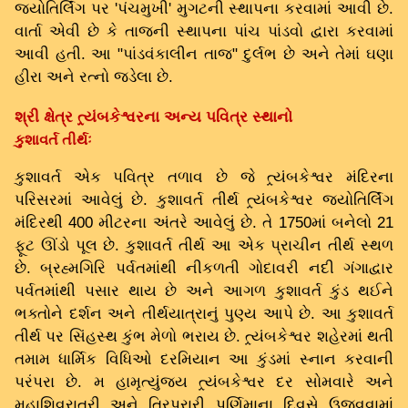
જ્યોતિર્લિંગ પર 'પંચમુખી' મુગટની સ્થાપના કરવામાં આવી છે.
વાર્તા એવી છે કે તાજની સ્થાપના પાંચ પાંડવો દ્વારા કરવામાં
આવી હતી. આ "પાંડવંકાલીન તાજ" દુર્લભ છે અને તેમાં ઘણા
હીરા અને રત્નો જડેલા છે.
શ્રી ક્ષેત્ર ત્ર્યંબકેશ્વરના અન્ય પવિત્ર સ્થાનો
કુશાવર્ત તીર્થઃ
કુશાવર્ત એક પવિત્ર તળાવ છે જે ત્ર્યંબકેશ્વર મંદિરના
પરિસરમાં આવેલું છે. કુશાવર્ત તીર્થ ત્ર્યંબકેશ્વર જ્યોતિર્લિંગ
મંદિરથી 400 મીટરના અંતરે આવેલું છે. તે 1750માં બનેલો 21
ફૂટ ઊંડો પૂલ છે. કુશાવર્ત તીર્થ આ એક પ્રાચીન તીર્થ સ્થળ
છે. બ્રહ્મગિરિ પર્વતમાંથી નીકળતી ગોદાવરી નદી ગંગાદ્વાર
પર્વતમાંથી પસાર થાય છે અને આગળ કુશાવર્ત કુંડ થઈને
ભક્તોને દર્શન અને તીર્થયાત્રાનું પુણ્ય આપે છે. આ કુશાવર્ત
તીર્થ પર સિંહસ્થ કુંભ મેળો ભરાય છે. ત્ર્યંબકેશ્વર શહેરમાં થતી
તમામ ધાર્મિક વિધિઓ દરમિયાન આ કુંડમાં સ્નાન કરવાની
પરંપરા છે. મ હામૃત્યુંજય ત્ર્યંબકેશ્વર દર સોમવારે અને
મહાશિવરાત્રી અને ત્રિપુરારી પૂર્ણિમાના દિવસે ઉજવવામાં