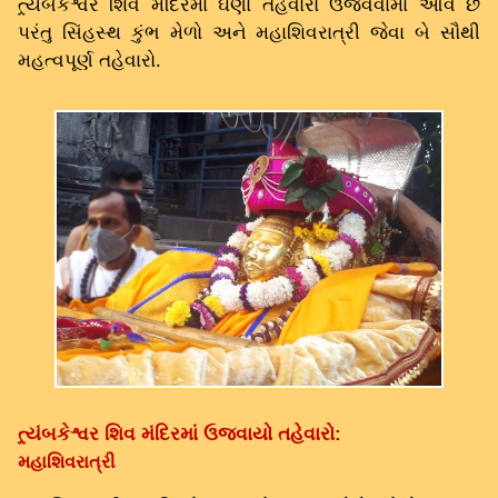
ત્ર્યંબકેશ્વર શિવ મંદિરમાં ઘણા તહેવારો ઉજવવામાં આવે છે
પરંતુ સિંહસ્થ કુંભ મેળો અને મહાશિવરાત્રી જેવા બે સૌથી
મહત્વપૂર્ણ તહેવારો.
ત્ર્યંબકેશ્વર શિવ મંદિરમાં ઉજવાયો તહેવારો:
મહાશિવરાત્રી