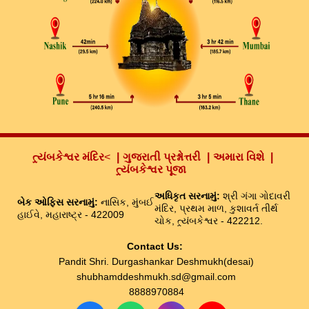
ત્ર્યંબકેશ્વર મંદિર
<
ગુજરાતી પ્રશ્નોત્તરી
અમારા વિશે
ત્ર્યંબકેશ્વર પૂજા
અધિકૃત સરનામું:
શ્રી ગંગા ગોદાવરી
બેક ઓફિસ સરનામું:
નાસિક, મુંબઈ
મંદિર, પ્રથમ માળ, કુશાવર્ત તીર્થ
હાઈવે, મહારાષ્ટ્ર - 422009
ચોક, ત્ર્યંબકેશ્વર - 422212.
Contact Us:
Pandit Shri. Durgashankar Deshmukh(desai)
shubhamddeshmukh.sd@gmail.com
8888970884