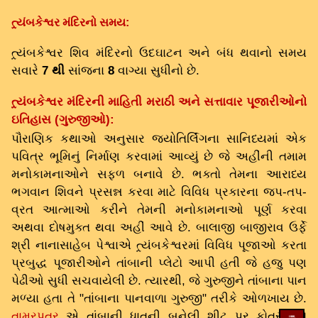
ત્ર્યંબકેશ્વર મંદિરનો સમય:
ત્ર્યંબકેશ્વર શિવ મંદિરનો ઉદઘાટન અને બંધ થવાનો સમય
સવારે
7 થી
સાંજના
8
વાગ્યા સુધીનો છે.
ત્ર્યંબકેશ્વર મંદિરની માહિતી મરાઠી અને સત્તાવાર પૂજારીઓનો
ઇતિહાસ (ગુરુજીઓ):
પૌરાણિક કથાઓ અનુસાર જ્યોતિર્લિંગના સાનિધ્યમાં એક
પવિત્ર ભૂમિનું નિર્માણ કરવામાં આવ્યું છે જે અહીંની તમામ
મનોકામનાઓને સફળ બનાવે છે. ભક્તો તેમના આરાધ્ય
ભગવાન શિવને પ્રસન્ન કરવા માટે વિવિધ પ્રકારના જપ-તપ-
વ્રત આત્માઓ કરીને તેમની મનોકામનાઓ પૂર્ણ કરવા
અથવા દોષમુક્ત થવા અહીં આવે છે. બાલાજી બાજીરાવ ઉર્ફે
શ્રી નાનાસાહેબ પેશ્વાએ ત્ર્યંબકેશ્વરમાં વિવિધ પૂજાઓ કરતા
પ્રબુદ્ધ પૂજારીઓને તાંબાની પ્લેટો આપી હતી જે હજુ પણ
પેઢીઓ સુધી સચવાયેલી છે. ત્યારથી, જે ગુરુજીને તાંબાના પાન
મળ્યા હતા તે "તાંબાના પાનવાળા ગુરુજી" તરીકે ઓળખાય છે.
તામ્રપત્ર
એ તાંબાની ધાતુની બનેલી શીટ પર કોતરાયેલો