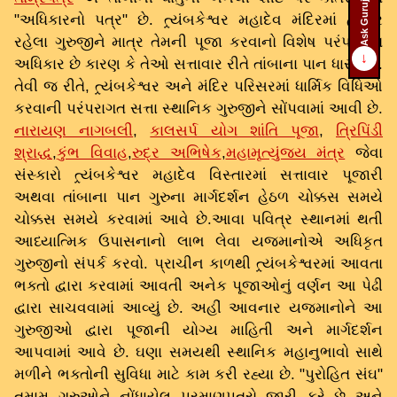
Ask Guruji
"અધિકારનો પત્ર" છે. ત્ર્યંબકેશ્વર મહાદેવ મંદિરમાં હાજર
રહેલા ગુરુજીને માત્ર તેમની પૂજા કરવાનો વિશેષ પરંપરાગત
↓
અધિકાર છે કારણ કે તેઓ સત્તાવાર રીતે તાંબાના પાન ધારક છે.
તેવી જ રીતે, ત્ર્યંબકેશ્વર અને મંદિર પરિસરમાં ધાર્મિક વિધિઓ
કરવાની પરંપરાગત સત્તા સ્થાનિક ગુરુજીને સોંપવામાં આવી છે.
નારાયણ નાગબલી
,
કાલસર્પ યોગ શાંતિ પૂજા
,
ત્રિપિંડી
શ્રાદ્ધ
,
કુંભ વિવાહ
,
રુદ્ર અભિષેક
,
મહામૃત્યુંજય મંત્ર
જેવા
સંસ્કારો ત્ર્યંબકેશ્વર મહાદેવ વિસ્તારમાં સત્તાવાર પૂજારી
અથવા તાંબાના પાન ગુરુના માર્ગદર્શન હેઠળ ચોક્કસ સમયે
ચોક્કસ સમયે કરવામાં આવે છે.આવા પવિત્ર સ્થાનમાં થતી
આધ્યાત્મિક ઉપાસનાનો લાભ લેવા યજમાનોએ અધિકૃત
ગુરુજીનો સંપર્ક કરવો. પ્રાચીન કાળથી ત્ર્યંબકેશ્વરમાં આવતા
ભક્તો દ્વારા કરવામાં આવતી અનેક પૂજાઓનું વર્ણન આ પેઢી
દ્વારા સાચવવામાં આવ્યું છે. અહીં આવનાર યજમાનોને આ
ગુરુજીઓ દ્વારા પૂજાની યોગ્ય માહિતી અને માર્ગદર્શન
આપવામાં આવે છે. ઘણા સમયથી સ્થાનિક મહાનુભાવો સાથે
મળીને ભક્તોની સુવિધા માટે કામ કરી રહ્યા છે. "પુરોહિત સંઘ"
તમામ ગુરુઓને નોંધાયેલ પ્રમાણપત્રો જારી કરે છે અને