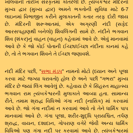
ખોલવાની તારીખ સંસ્કૃતમાં કોતરેલી છે. ત્ર્યંબકેશ્વર મંદિરનો
મુખ્ય દ્વાર (મુખ્ય દ્વાર) અમને ભક્તોની સુવિધા માટે 6-7
લાઇનમાં વિભાજીત કરીને મુલાકાતની કતાર તરફ દોરી જાય
છે. મંદિરની શરૂઆતમાં, એક અગ્રણી નંદી (સફેદ
આરસપહાણથી બનેલો) શિવલિંગની સામે છે. નંદીને ભગવાન
શિવ (શંકર)નું વાહન (વાહન) કહેવામાં આવે છે. એવું માનવામાં
આવે છે કે જો કોઈ પોતાની ઈચ્છા/ઈચ્છા નંદીના કાનમાં કહે
છે, તો તે ભગવાન શિવને તે ઈચ્છા જણાવશે.
નંદી મંદિર પછી, "
સભા મંડપ
" નામનો મોટો (ધ્યાન અને પૂજા
કરવા માટે જગ્યા ધરાવતો) હોલ છે અને પછી "ગભરા" મુખ્ય
મંદિર છે જ્યાં લિંગ આવેલું છે. કહેવાય છે કે સિંહસ્ત માહાત્મ્ય
ભગવાન રામ ત્ર્યંબકેશ્વરની મુલાકાતે આવ્યા હતા. સામાન્ય
રીતે, તમામ શ્રાદ્ધ વિધિઓ ગંગા નદી (નાસિક) માં કરવામાં
આવે છે. જો ગંગા નદીમાં ન કરવામાં આવે તો તેને ધાર્મિક પાપ
માનવામાં આવે છે. ગંગા પૂજા, શરીર-શુદ્ધિ પ્રાયશ્ચિત, તર્પણ
શ્રાદ્ધ, વાયન, દશાદાન, ગોપરાણ વગેરે જેવી અન્ય ધાર્મિક
વિધિઓ પણ ગંગા નદી પર કરવામાં આવે છે. ત્ર્યંબકેશ્વરમાં