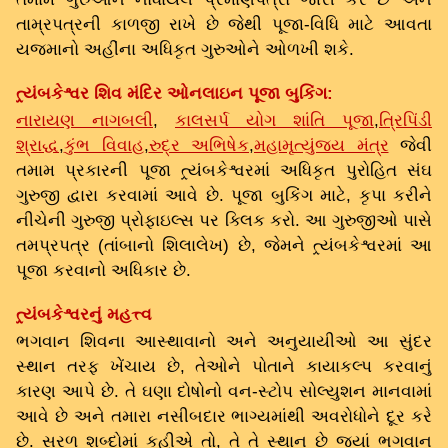
તામ્રપત્રની કાળજી રાખે છે જેથી પૂજા-વિધિ માટે આવતા
યજમાનો અહીંના અધિકૃત ગુરુઓને ઓળખી શકે.
ત્ર્યંબકેશ્વર શિવ મંદિર ઓનલાઇન પૂજા બુકિંગ:
નારાયણ નાગબલી
,
કાલસર્પ યોગ શાંતિ પૂજા
,
ત્રિપિંડી
શ્રાદ્ધ
,
કુંભ વિવાહ
,
રુદ્ર અભિષેક
,
મહામૃત્યુંજય મંત્ર
જેવી
તમામ પ્રકારની પૂજા ત્ર્યંબકેશ્વરમાં અધિકૃત પુરોહિત સંઘ
ગુરુજી દ્વારા કરવામાં આવે છે. પૂજા બુકિંગ માટે, કૃપા કરીને
નીચેની ગુરુજી પ્રોફાઇલ્સ પર ક્લિક કરો. આ ગુરુજીઓ પાસે
તમપ્રપત્ર (તાંબાનો શિલાલેખ) છે, જેમને ત્ર્યંબકેશ્વરમાં આ
પૂજા કરવાનો અધિકાર છે.
ત્ર્યંબકેશ્વરનું મહત્ત્વ
ભગવાન શિવના આસ્થાવાનો અને અનુયાયીઓ આ સુંદર
સ્થાન તરફ ખેંચાય છે, તેઓને પોતાને કાયાકલ્પ કરવાનું
કારણ આપે છે. તે ઘણા દોષોનો વન-સ્ટોપ સોલ્યુશન માનવામાં
આવે છે અને તમારા નસીબદાર ભાગ્યમાંથી અવરોધોને દૂર કરે
છે. સરળ શબ્દોમાં કહીએ તો, તે તે સ્થાન છે જ્યાં ભગવાન