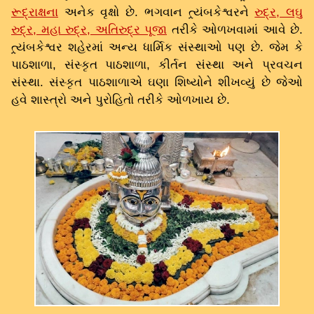
રૂદ્રાક્ષના
અનેક વૃક્ષો છે. ભગવાન ત્ર્યંબકેશ્વરને
રુદ્ર, લઘુ
રુદ્ર, મહા રુદ્ર, અતિરુદ્ર પૂજા
તરીકે ઓળખવામાં આવે છે.
ત્ર્યંબકેશ્વર શહેરમાં અન્ય ધાર્મિક સંસ્થાઓ પણ છે. જેમ કે
પાઠશાળા, સંસ્કૃત પાઠશાળા, કીર્તન સંસ્થા અને પ્રવચન
સંસ્થા. સંસ્કૃત પાઠશાળાએ ઘણા શિષ્યોને શીખવ્યું છે જેઓ
હવે શાસ્ત્રો અને પુરોહિતો તરીકે ઓળખાય છે.