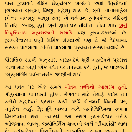
પાસે કુશાવર્ત મંદિર છે.ત્ર્યંબક શબ્દનો અર્થ 'ત્રિદેવતા'
(ભગવાન બ્રહ્મા, વિષ્ણુ, મહેશ) થાય છે, શ્રી. નાનાસાહેબ
(પેશ્વા બાલાજી બાજી રાવ) એ વર્તમાન ત્ર્યંબકેશ્વર મંદિરનું
નિર્માણ કરાવ્યું હતું. શ્રી જ્ઞાનેશ્વર મૌલીના મોટા ભાઈ
શ્રી
નિવૃત્તિનાથ મહારાજની સમાધિ
પણ ત્ર્યંબકેશ્વરમાં છે.
ત્ર્યંબકેશ્વરમાં ઘણી ધાર્મિક સંસ્થાઓ પણ છે જે વેદશાળા,
સંસ્કૃત પાઠશાળા, કીર્તન પાઠશાળા, પ્રવચન સંસ્થા ચલાવે છે.
પૌરાણિક સંદર્ભ અનુસાર, બ્રહ્મદેવે શ્રી મહાદેવને પ્રસન્ન
કરવા માટે અહીં એક પર્વત પર તપસ્યા કરી હતી, જે પાછળથી
"બ્રહ્મગિરિ પર્વત" તરીકે જાણીતી થઈ.
આ પર્વત પર એક સમયે
ગૌતમ ઋષિનો આશ્રમ હતો
.
ગૌહત્યાના પાપમાંથી મુક્તિ મેળવવા માટે તેમણે કઠોર તપ
કરીને મહાદેવને પ્રસન્ન કર્યા. ઋષિ ગૌતમની વિનંતી પર,
મહાદેવ અહીં ત્રિમૂર્તિ બન્યા અને જ્યોતિર્લિંગના રૂપમાં
વિરાજમાન થયા. ત્યારથી આ સ્થળ ત્ર્યંબકેશ્વર તરીકે
ઓળખાવા લાગ્યું. જ્યોતિર્લિંગ શબ્દનો અર્થ "દીવાદાંડી" થાય
છે. ત્ર્યંબકેશ્વર શિવલિંગની વાસ્તવિક રચના અન્ય 11