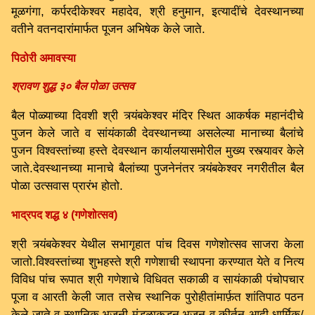
मूळगंगा, कर्परदीकेश्वर महादेव, श्री हनुमान, इत्यादींचे देवस्थानच्या
वतीने वतनदारांमार्फत पूजन अभिषेक केले जाते.
पिठोरी अमावस्या
श्रावण शुद्ध ३० बैल पोळा उत्सव
बैल पोळ्याच्या दिवशी श्री त्र्यंबकेश्वर मंदिर स्थित आकर्षक महानंदीचे
पुजन केले जाते व सांयंकाळी देवस्थानच्या असलेल्या मानाच्या बैलांचे
पुजन विश्वस्तांच्या हस्ते देवस्थान कार्यालयासमोरील मुख्य रस्त्यावर केले
जाते.देवस्थानच्या मानाचे बैलांच्या पुजनेनंतर त्र्यंबकेश्वर नगरीतील बैल
पोळा उत्सवास प्रारंभ होतो.
भाद्रपद शद्ध ४ (गणेशोत्सव)
श्री त्र्यंबकेश्वर येथील सभागृहात पांच दिवस गणेशोत्सव साजरा केला
जातो.विश्वस्तांच्या शुभहस्ते श्री गणेशाची स्थापना करण्यात येते व नित्य
विविध पांच रूपात श्री गणेशाचे विधिवत सकाळी व सायंकाळी पंचोपचार
पूजा व आरती केली जात तसेच स्थानिक पुरोहीतांमार्फ़त शांतिपाठ पठन
केले जाते व स्थानिक भजनी मंडळाकडून भजन व कीर्तन आदी धार्मिक/