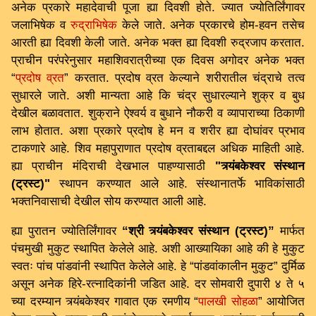
अनेक प्रकारे महादेवाची पूजा ह्या दिवशी होते. ज्यात ज्योतिर्लिंगावर
जलाभिषेक व
रुद्राभिषेक
केले जाते. अनेक प्रकारचे होम-हवन तसेच
आरती ह्या दिवशी केली जाते. अनेक भक्त ह्या दिवशी रुद्रजाप करतात.
प्राचीन परंपरेनुसार महाशिवरात्रीच्या एक दिवस अगोदर अनेक भक्त
“
प्रदोष व्रत
” करतात. प्रदोष व्रत केल्याने शरीरातील चंद्राचे तत्व
सुधारले जाते. अशी मान्यता आहे कि चंद्र सुधारल्याने शुक्र व बुध
देखील बळावतात. शुक्राने ऐश्वर्य व बुधाने नौकरी व व्यापाराच्या ठिकाणी
लाभ होतात. अशा प्रकारे प्रदोष हे मन व शरीर ह्या दोघांवर प्रभाव
टाकणारे आहे. शिव महापुराणात प्रदोष व्रताबद्दल अधिक माहिती आहे.
ह्या प्राचीन मंदिराची देखभाल पाहण्यासाठी
"त्र्यंबकेश्वर संस्थान
(ट्रस्ट)"
स्थापन करण्यात आले आहे. संस्थानातर्फे भाविकांसाठी
भक्तनिवासाची देखील सोय करण्यात आली आहे.
ह्या पुरातन ज्योतिर्लिंगावर
“श्री त्र्यंबकेश्वर संस्थान (ट्रस्ट)”
मार्फत
पंचमुखी मुकुट स्थापित केलेले आहे. अशी आख्यायिका आहे की हे मुकुट
स्वतः पांच पांडवांनी स्थापित केलेले आहे. हे “पांडवांकालीन मुकुट” दुर्मिळ
असून अनेक हिरे-रत्नादिकांनी जडित आहे. दर सोमवारी दुपारी ४ ते ५
च्या दरम्यान त्र्यंबकेश्वर गावात एक रमणीय “
पालखी सोहळा
” आयोजित