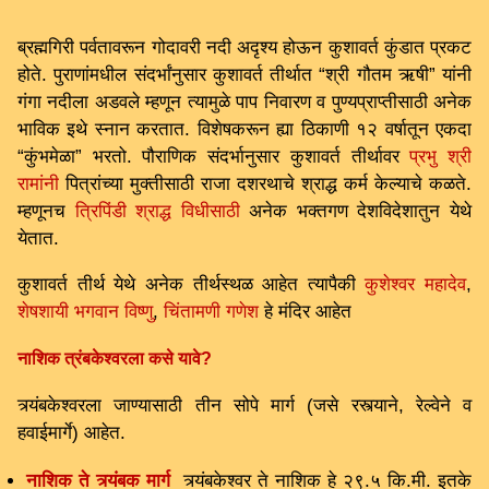
ब्रह्मगिरी पर्वतावरून गोदावरी नदी अदृश्य होऊन कुशावर्त कुंडात प्रकट
होते. पुराणांमधील संदर्भांनुसार कुशावर्त तीर्थात “श्री गौतम ऋषी” यांनी
गंगा नदीला अडवले म्हणून त्यामुळे पाप निवारण व पुण्यप्राप्तीसाठी अनेक
भाविक इथे स्नान करतात. विशेषकरून ह्या ठिकाणी १२ वर्षातून एकदा
“कुंभमेळा” भरतो. पौराणिक संदर्भानुसार कुशावर्त तीर्थावर
प्रभु श्री
रामांनी
पित्रांच्या मुक्तीसाठी राजा दशरथाचे श्राद्ध कर्म केल्याचे कळते.
म्हणूनच
त्रिपिंडी श्राद्ध विधीसाठी
अनेक भक्तगण देशविदेशातुन येथे
येतात.
कुशावर्त तीर्थ येथे अनेक तीर्थस्थळ आहेत त्यापैकी
कुशेश्वर महादेव
,
शेषशायी भगवान विष्णु
,
चिंतामणी गणेश
हे मंदिर आहेत
नाशिक त्रंबकेश्वरला कसे यावे?
त्र्यंबकेश्वरला जाण्यासाठी तीन सोपे मार्ग (जसे रस्त्याने, रेल्वेने व
हवाईमार्गे) आहेत.
नाशिक ते त्र्यंबक मार्ग
त्र्यंबकेश्वर ते नाशिक हे २९.५ कि.मी. इतके