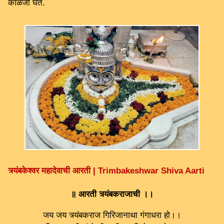
काळजी घेते.
त्र्यंबकेश्वर महादेवाची आरती | Trimbakeshwar Shiva Aarti
॥ आरती त्र्यंबकराजाची ।।
जय जय त्र्यंबकराज गिरिजानाथा गंगाधरा हो।।