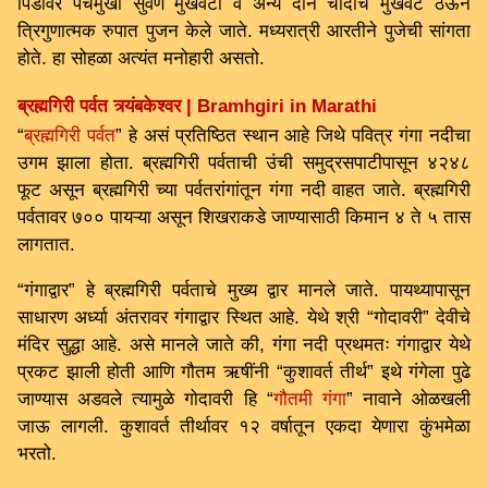
पिंडीवर पंचमुखी सुवर्ण मुखवटा व अन्य दोन चांदीचे मुखवटे ठेऊन
त्रिगुणात्मक रुपात पुजन केले जाते. मध्यरात्री आरतीने पुजेची सांगता
होते. हा सोहळा अत्यंत मनोहारी असतो.
ब्रह्मगिरी पर्वत त्र्यंबकेश्वर | Bramhgiri in Marathi
“
ब्रह्मगिरी पर्वत
” हे असं प्रतिष्ठित स्थान आहे जिथे पवित्र गंगा नदीचा
उगम झाला होता. ब्रह्मगिरी पर्वताची उंची समुद्रसपाटीपासून ४२४८
फूट असून ब्रह्मगिरी च्या पर्वतरांगांतून गंगा नदी वाहत जाते. ब्रह्मगिरी
पर्वतावर ७०० पायऱ्या असून शिखराकडे जाण्यासाठी किमान ४ ते ५ तास
लागतात.
“गंगाद्वार” हे ब्रह्मगिरी पर्वताचे मुख्य द्वार मानले जाते. पायथ्यापासून
साधारण अर्ध्या अंतरावर गंगाद्वार स्थित आहे. येथे श्री “गोदावरी” देवीचे
मंदिर सुद्धा आहे. असे मानले जाते की, गंगा नदी प्रथमतः गंगाद्वार येथे
प्रकट झाली होती आणि गौतम ऋषींनी “कुशावर्त तीर्थ” इथे गंगेला पुढे
जाण्यास अडवले त्यामुळे गोदावरी हि “
गौतमी गंगा
” नावाने ओळखली
जाऊ लागली. कुशावर्त तीर्थावर १२ वर्षातून एकदा येणारा कुंभमेळा
भरतो.