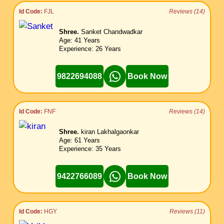
Id Code:
FJL
Reviews (14)
Shree.
Sanket Chandwadkar
Age: 41 Years
Experience: 26 Years
9822694088
Book Now
Id Code:
FNF
Reviews (14)
Shree.
kiran Lakhalgaonkar
Age: 61 Years
Experience: 35 Years
9422766089
Book Now
Id Code:
HGY
Reviews (11)