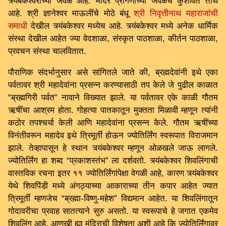
त्र्यंबकेश्वराच्या जवळ आहे. मंदिर प्रांगणाच्या जवळच कुशावर्त तीर्थ
आहे. श्री ज्ञानेश्वर माऊलींचे मोठे बंधू
श्री निवृत्तीनाथ महाराजांची
समाधी
देखील त्र्यंबकेश्वर मध्येच आहे. त्र्यंबकेश्वर मध्ये अनेक धार्मिक
संस्था देखील आहेत ज्या वेदशाळा, संस्कृत पाठशाळा, कीर्तन पाठशाळा,
प्रवचन संस्था चालवितात.
पौराणिक संदर्भानुसार असे सांगितले जाते की, ब्रह्मदेवांनी इथे एका
पर्वतावर श्री महादेवांना प्रसन्न करण्यासाठी तप केले जे पुढील काळात
“ब्रह्मगिरी पर्वत” नावाने विख्यात झाले. या पर्वतावर एके काळी गौतम
ऋषींचा आश्रम होता. गोहत्या पातकातून मुक्तता मिळावी म्हणून त्यांनी
कठोर तपश्चर्या केली आणि महादेवांना प्रसन्न केले. गौतम ऋषींच्या
विनंतीवरून महादेव इथे त्रिमूर्ती होऊन ज्योतिर्लिंग स्वरूपात विराजमान
झाले. तेव्हापासून हे स्थान त्र्यंबकेश्वर म्हणून ओळखले जाऊ लागले.
ज्योतिर्लिंग हा शब्द “प्रकाशस्तंभ” ला दर्शवतो. त्र्यंबकेश्वर शिवलिंगाची
वास्तविक रचना इतर ११ ज्योतिर्लिंगांपेक्षा वेगळी आहे, कारण त्र्यंबकेश्वर
येथे शिवपिंडी मध्ये अंगठ्याच्या आकाराच्या तीन कपार आहेत ज्यात
त्रिमूर्ती म्हणजेच “ब्रह्मा-विष्णु-महेश” विद्यमान आहेत. या शिवलिंगातून
गोदावरीचा प्रवाह सातत्याने सुरु असतो. या स्वरूपाचे हे जगात एकमेव
शिवलिंग आहे. आणखी ह्या मंदिराची विशेषता अशी आहे कि ज्योतिर्लिंगावर