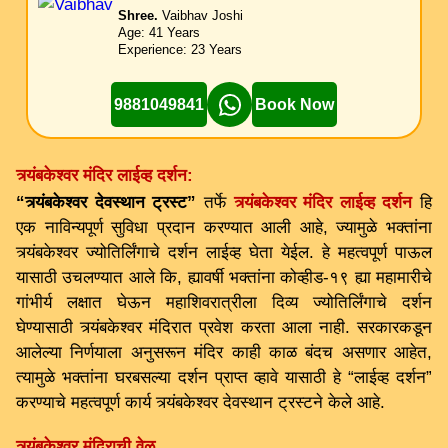
Shree.
Vaibhav Joshi
Age: 41 Years
Experience: 23 Years
9881049841
Book Now
त्र्यंबकेश्वर मंदिर लाईव्ह दर्शन:
“त्र्यंबकेश्वर देवस्थान ट्रस्ट”
तर्फे
त्र्यंबकेश्वर मंदिर लाईव्ह दर्शन
हि
एक नाविन्यपूर्ण सुविधा प्रदान करण्यात आली आहे, ज्यामुळे भक्तांना
त्र्यंबकेश्वर ज्योतिर्लिंगाचे दर्शन लाईव्ह घेता येईल. हे महत्वपूर्ण पाऊल
यासाठी उचलण्यात आले कि, ह्यावर्षी भक्तांना कोव्हीड-१९ ह्या महामारीचे
गांभीर्य लक्षात घेऊन महाशिवरात्रीला दिव्य ज्योतिर्लिंगाचे दर्शन
घेण्यासाठी त्र्यंबकेश्वर मंदिरात प्रवेश करता आला नाही. सरकारकडून
आलेल्या निर्णयाला अनुसरून मंदिर काही काळ बंदच असणार आहेत,
त्यामुळे भक्तांना घरबसल्या दर्शन प्राप्त व्हावे यासाठी हे “लाईव्ह दर्शन”
करण्याचे महत्वपूर्ण कार्य त्र्यंबकेश्वर देवस्थान ट्रस्टने केले आहे.
त्र्यंबकेश्वर मंदिराची वेळ