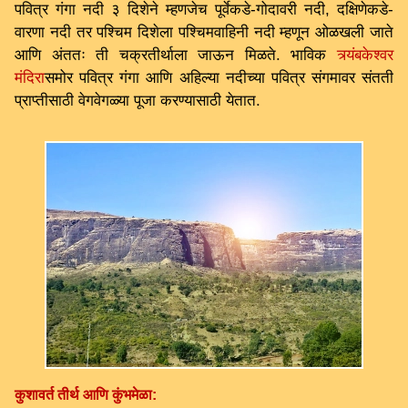
पवित्र गंगा नदी ३ दिशेने म्हणजेच पूर्वेकडे-गोदावरी नदी, दक्षिणेकडे-
वारणा नदी तर पश्चिम दिशेला पश्चिमवाहिनी नदी म्हणून ओळखली जाते
आणि अंततः ती चक्रतीर्थाला जाऊन मिळते. भाविक
त्र्यंबकेश्वर
मंदिर
ासमोर पवित्र गंगा आणि अहिल्या नदीच्या पवित्र संगमावर संतती
प्राप्तीसाठी वेगवेगळ्या पूजा करण्यासाठी येतात.
कुशावर्त तीर्थ आणि कुंभमेळा: