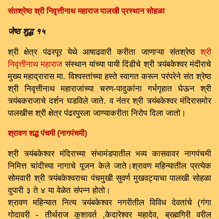
संतश्रेष्ठ श्री निवृत्तीनाथ महाराज पालखी प्रस्थान सोहळा
जेष्ठ शुद्ध १५
श्री क्षेत्र पंढरपूर येथे आषाढवारी करीता जाणाऱ्या संतश्रेष्ठ
श्री
निवृत्तीनाथ महाराज
संस्थान यांच्या पायी दिंडीचे श्री त्र्यंबकेश्वर मंदीराचे
मुख्य महाद्रारास मा. विश्वस्तांच्या हस्ते स्वागत करून परंपरेने संत श्रेष्ठ
श्री निवृत्तीनाथ महाराजांच्या चरण-पादुकांना गर्भगृहात घेऊन श्री
त्र्यंबकराजाचे दर्शन घडविले जाते. व नंतर श्री त्र्यंबकेश्वर मंदिरासमोर
पालखीस श्री क्षेत्र पंढरपुरला जाण्याकरीता निरोप दिला जातो।
श्रावण शद्ध पंचमी (नागपंचमी)
श्री त्र्यंबकेश्वर मंदिराच्या संभामंडपातील भव्य कासवावर नागपंचमी
निमित्त चांदीच्या नागाचे पूजन केले जाते।श्रावण महिन्यातील प्रत्येक
सोमवारी श्री त्र्यंबकेश्वराचा पंचमुखी सुवर्ण मुखवट्याचा पालखी सोहळा
दुपारी ३ ते ४ या वेळेत संपन्न होतो।
श्रावण महिन्यात नित्य त्र्यंबकेश्वर नगरीतील विविध देवतांचे (गंगा
गोदावरी - तीर्थराज कुशावर्त ,केदारेश्वर महादेव, ब्रह्मगिरी वरील