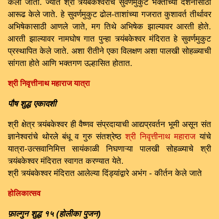
केला जातो. ज्यात श्री त्र्यंबकेश्वराचे सुवर्णमुकुट भक्तांच्या दर्शनासाठी
आरूढ केले जाते. हे सुवर्णमुकुट ढोल-ताशांच्या गजरात कुशावर्त तीर्थावर
अभिषेकासाठी आणले जाते, मग तिथे अभिषेक झाल्यावर आरती होते.
आरती झाल्यावर नामघोष गात पुन्हा त्र्यंबकेश्वर मंदिरात हे सुवर्णमुकुट
प्रस्थापित केले जाते. अशा रीतीने एका विलक्षण अशा पालखी सोहळ्याची
सांगता होते आणि भक्तगण उल्हासित होतात.
श्री निवृत्तीनाथ महाराज यात्रा
पौष शुद्ध एकादशी
श्री क्षेत्र त्र्यंबकेश्वर ही वैष्णव संप्रदायाची आद्यप्रवर्तन भूमी असून संत
ज्ञानेश्वरांचे थोरले बंधू व गुरु संतश्रेष्ठ
श्री निवृत्तीनाथ महाराज
यांचे
यात्रा-उत्सवानिमित्त सायंकाळी निघणाऱ्या पालखी सोहळ्याचे श्री
त्र्यंबकेश्वर मंदिरात स्वागत करण्यात येते.
श्री त्र्यंबकेश्वर मंदिरात आलेल्या दिंड्यांद्वारे अभंग - कीर्तन केले जाते
होलिकात्सव
फ़ाल्गुन शुद्ध १५ (होलीका पुजन)