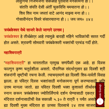
लावुनियां निजभजनीं सकळहि पुरविसि मनकामना हो।।
संतति संपति देसी अंतीं चुकविसि यमयातना हो।।
शिव शिव नाम जपतां वाटे आनंद माझ्या मना हो।।
गोसावीनंदन विसरे संसारयातना हो।। जय जय० ॥४॥
त्र्यंबकेश्वर येथे साजरे केले जाणारे उत्सव |
त्र्यंबकेश्वर
हे तीर्थक्षेत्र आहे त्यामुळे बाराही महिने भाविकांची सतत गर्दी
होत असते. श्रावणी सोमवारी त्र्यंबकेश्वरी भक्तांची प्रचंड गर्दी होते.
महाशिवरात्री
“
महाशिवरात्री
” हा भारतातील प्रमुख सणांपैकी एक आहे. हा दिवस
फाल्गुन कृष्ण चतुर्दशीला असतो. पौराणिक संदर्भानुसार ह्या दिवशी श्री
शंकरांनी सृष्टीची रचना केली. त्याचप्रमाणे ह्या दिवशी शिव-पार्वती विवाह
झाला. हा पवित्र दिवस भक्तांसाठी मनोकामना पूर्ण करण्यासाठी अति
Ask Guruji
उत्तम मानला जातो. ह्या पवित्र दिवशी भक्त कुशावर्त तीर्थावर पहाटे
स्नान करून त्र्यंबकेश्वर ज्योतिर्लिंगाचे दर्शन घेण्यासाठी एकत्र येतात.
मंदिरात दर्शनासाठीची वेळ सकाळी ५.३० ते रात्री ९ पर्यंत असते तरीही
↓
ह्या दिवशी मुख्य मंदिरात हा उत्सव दिवसाचे २४ तास साजरा होतो.