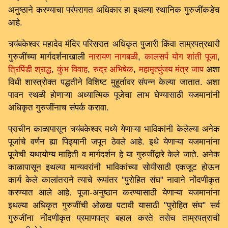
अनुष्ठाने करण्याचा परंपरागत अधिकार हा इथल्या स्थानिक गुरुजींकडेच
आहे.
त्र्यंबकेश्वर महादेव मंदिर परिसरात अधिकृत पुजारी किंवा ताम्रपत्रधारी
गुरुजींच्या मार्गदर्शनाखाली
नारायण नागबळी
,
कालसर्प योग शांती पूजा
,
त्रिपिंडी श्राद्ध
,
कुंभ विवाह
,
रुद्र अभिषेक
,
महामृत्युंजय मंत्र जाप
अशा
विधी शास्त्रोक्त पद्धतीने विशिष्ट मुहूर्तावर संपन्न केल्या जातात. अशा
पावन स्थळी होणाऱ्या अध्यात्मिक पूजेचा लाभ घेण्यासाठी यजमानांनी
अधिकृत गुरुजींनाच संपर्क करावा.
प्राचीन काळापासून त्र्यंबकेश्वर मध्ये येणाऱ्या भाविकांनी केलेल्या अनेक
पूजांचे वर्णन ह्या पिढ्यानी जपून ठेवले आहे. इथे येणाऱ्या यजमानांना
पूजेची यथायोग्य माहिती व मार्गदर्शन हे या गुरुजींद्वारे केले जाते. अनेक
काळापासून इथल्या मान्यवरांनी भाविकांच्या सोयीसाठी एकजूट होऊन
कार्य केले कालांतराने त्याचे रूपांतर "पुरोहित संघ" नावाने नोंदणीकृत
करण्यात आले आहे. पूजा-अनुष्ठान करण्यासाठी येणाऱ्या यजमानांना
इथल्या अधिकृत गुरुजींची ओळख पटावी यासाठी "पुरोहित संघ" सर्व
गुरुजींना नोंदणीकृत प्रमाणपत्र बहाल करते तसेच ताम्रपत्राची