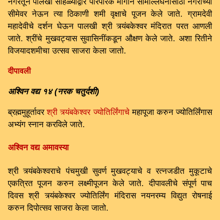
नगरतून पालखी सोहळ्याद्वारे पारंपरिक मार्गाने सीमोल्लंघनासाठी नगरीच्या
सीमेवर नेऊन त्या ठिकाणी शमी वृक्षाचे पूजन केले जाते. ग्रामदेवी
महादेवीचे दर्शन घेऊन पालखी श्री त्र्यंबकेश्वर मंदिरात परत आणली
जाते. श्रींचे मुखवट्यास सुवासिनींकडून औक्षण केले जाते. अशा रितीने
विजयादशमीचा उत्सव साजरा केला जातो.
दीपावली
अश्विन वद्य १४ (नरक चतुर्दशी)
ब्रह्ममुहूर्तावर
श्री त्र्यंबकेश्वर ज्योतिर्लिंगाचे
महापूजा करुन ज्योतिर्लिंगास
अभ्यंग स्नान करविले जाते.
अश्विन वद्य अमावस्या
श्री त्र्यंबकेश्वराचे पंचमुखी सुवर्ण मुखवट्याचे व रत्नजडीत मुकूटाचे
एकत्रित पूजन करुन लक्ष्मीपूजन केले जाते. दीपावलीचे संपूर्ण पाच
दिवस श्री त्र्यंबकेश्वर ज्योतिर्लिंग मंदिरास नयनरम्य विद्युत रोषनाई
करुन दिपोत्सव साजरा केला जातो.