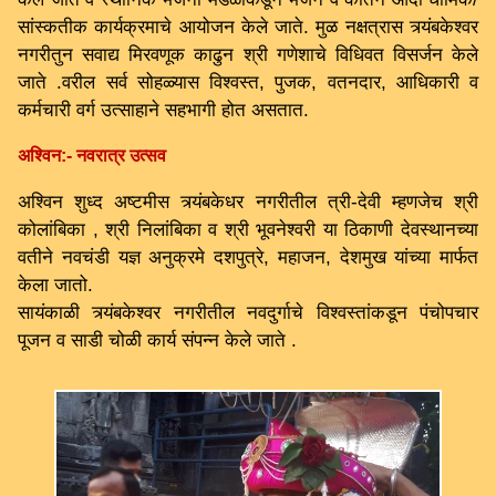
सांस्कतीक कार्यक्रमाचे आयोजन केले जाते. मुळ नक्षत्रास त्र्यंबकेश्वर
नगरीतुन सवाद्य मिरवणूक काढुन श्री गणेशाचे विधिवत विसर्जन केले
जाते .वरील सर्व सोहळ्यास विश्वस्त, पुजक, वतनदार, आधिकारी व
कर्मचारी वर्ग उत्साहाने सहभागी होत असतात.
अश्विन:- नवरात्र उत्सव
अश्विन शुध्द अष्टमीस त्र्यंबकेधर नगरीतील त्री-देवी म्हणजेच श्री
कोलांबिका , श्री निलांबिका व श्री भूवनेश्वरी या ठिकाणी देवस्थानच्या
वतीने नवचंडी यज्ञ अनुक्रमे दशपुत्रे, महाजन, देशमुख यांच्या मार्फत
केला जातो.
सायंकाळी त्र्यंबकेश्वर नगरीतील नवदुर्गाचे विश्वस्तांकडून पंचोपचार
पूजन व साडी चोळी कार्य संपन्न केले जाते .