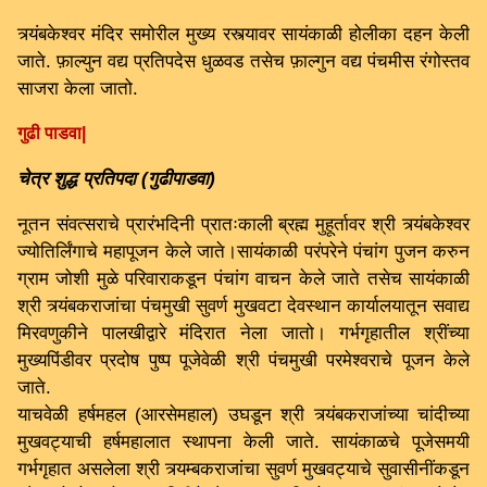
त्र्यंबकेश्वर मंदिर समोरील मुख्य रस्त्यावर सायंकाळी होलीका दहन केली
जाते. फ़ाल्युन वद्य प्रतिपदेस धुळवड तसेच फ़ाल्गुन वद्य पंचमीस रंगोस्तव
साजरा केला जातो.
गुढी पाडवा|
चेत्र शुद्ध प्रतिपदा (गुढीपाडवा)
नूतन संवत्सराचे प्रारंभदिनी प्रातःकाली ब्रह्म मुहूर्तावर श्री त्र्यंबकेश्वर
ज्योतिर्लिंगाचे महापूजन केले जाते।सायंकाळी परंपरेने पंचांग पुजन करुन
ग्राम जोशी मुळे परिवाराकडून पंचांग वाचन केले जाते तसेच सायंकाळी
श्री त्र्यंबकराजांचा पंचमुखी सुवर्ण मुखवटा देवस्थान कार्यालयातून सवाद्य
मिरवणुकीने पालखीद्वारे मंदिरात नेला जातो। गर्भगृहातील श्रींच्या
मुख्यपिंडीवर प्रदोष पुष्प पूजेवेळी श्री पंचमुखी परमेश्वराचे पूजन केले
जाते.
याचवेळी हर्षमहल (आरसेमहाल) उघडून श्री त्र्यंबकराजांच्या चांदीच्या
मुखवट्याची हर्षमहालात स्थापना केली जाते. सायंकाळचे पूजेसमयी
गर्भगृहात असलेला श्री त्र्यम्बकराजांचा सुवर्ण मुखवट्याचे सुवासीनींकडून