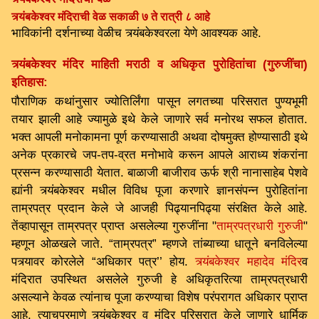
त्र्यंबकेश्वर मंदिराची वेळ सकाळी ७ ते रात्री ८ आहे
भाविकांनी दर्शनाच्या वेळीच त्र्यंबकेश्वरला येणे आवश्यक आहे.
त्र्यंबकेश्वर मंदिर माहिती मराठी व अधिकृत पुरोहितांचा (गुरुजींचा)
इतिहास:
पौराणिक कथांनुसार ज्योतिर्लिंगा पासून लगतच्या परिसरात पुण्यभूमी
तयार झाली आहे ज्यामुळे इथे केले जाणारे सर्व मनोरथ सफल होतात.
भक्त आपली मनोकामना पूर्ण करण्यासाठी अथवा दोषमुक्त होण्यासाठी इथे
अनेक प्रकारचे जप-तप-व्रत मनोभावे करून आपले आराध्य शंकरांना
प्रसन्न करण्यासाठी येतात. बाळाजी बाजीराव ऊर्फ श्री नानासाहेब पेशवे
ह्यांनी त्र्यंबकेश्वर मधील विविध पूजा करणारे ज्ञानसंपन्न पुरोहितांना
ताम्रपत्र प्रदान केले जे आजही पिढ्यानपिढ्या संरक्षित केले आहे.
तेंव्हापासून ताम्रपत्र प्राप्त असलेल्या गुरुजींना "
ताम्रपत्रधारी गुरुजी
"
म्हणून ओळखले जाते. “ताम्रपत्र” म्हणजे तांब्याच्या धातूने बनविलेल्या
पत्र्यावर कोरलेले “अधिकार पत्र’’ होय.
त्र्यंबकेश्वर महादेव मंदिर
व
मंदिरात उपस्थित असलेले गुरुजी हे अधिकृतरित्या ताम्रपत्रधारी
असल्याने केवळ त्यांनाच पूजा करण्याचा विशेष परंपरागत अधिकार प्राप्त
आहे. त्याचप्रमाणे त्र्यंबकेश्वर व मंदिर परिसरात केले जाणारे धार्मिक