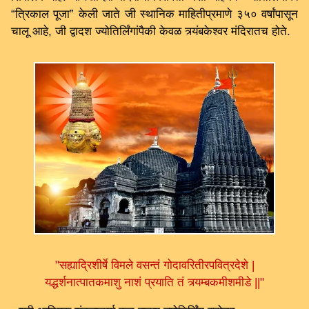
“त्रिकाल पूजा” केली जाते जी स्थानिक माहितीप्रमाणे ३५० वर्षांपासून
चालू आहे, जी द्वादश ज्योतिर्लिंगांपैकी केवळ त्र्यंबकेश्वर मंदिरातच होते.
"सह्याद्रिशीर्षे विमले वसन्तं गोदावरितीरपवित्रदेशे |
यद्धर्शनात्पातकमाशु नाशं प्रयाति तं त्र्यम्बकमीशमीडे ||"