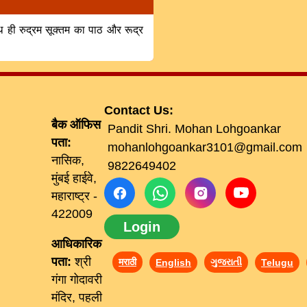
साथ ही रुद्रम सूक्तम का पाठ और रूद्र
Contact Us:
बैक ऑफिस
Pandit Shri. Mohan Lohgoankar
पता:
mohanlohgoankar3101@gmail.com
नासिक,
9822649402
मुंबई हाईवे,
महाराष्ट्र -
422009
Login
आधिकारिक
पता:
श्री
मराठी
ગુજરાતી
English
Telugu
गंगा गोदावरी
मंदिर, पहली