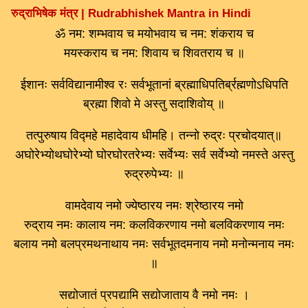
रुद्राभिषेक मंत्र | Rudrabhishek Mantra in Hindi
ॐ नम: शम्भवाय च मयोभवाय च नम: शंकराय च
मयस्कराय च नम: शिवाय च शिवतराय च ॥
ईशानः सर्वविद्यानामीश्व रः सर्वभूतानां ब्रह्माधिपतिर्ब्रह्मणोऽधिपति
ब्रह्मा शिवो मे अस्तु सदाशिवोय् ॥
तत्पुरुषाय विद्महे महादेवाय धीमहि। तन्नो रुद्रः प्रचोदयात्॥
अघोरेभ्योथघोरेभ्यो घोरघोरतरेभ्यः सर्वेभ्यः सर्व सर्वेभ्यो नमस्ते अस्तु
रुद्ररुपेभ्यः ॥
वामदेवाय नमो ज्येष्ठारय नमः श्रेष्ठारय नमो
रुद्राय नमः कालाय नम: कलविकरणाय नमो बलविकरणाय नमः
बलाय नमो बलप्रमथनाथाय नमः सर्वभूतदमनाय नमो मनोन्मनाय नमः
॥
सद्योजातं प्रपद्यामि सद्योजाताय वै नमो नमः ।