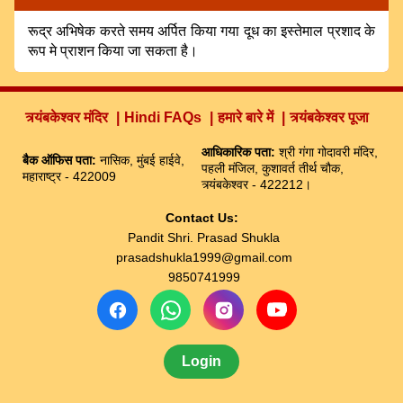
रूद्र अभिषेक करते समय अर्पित किया गया दूध का इस्तेमाल प्रशाद के
रूप मे प्राशन किया जा सकता है।
त्र्यंबकेश्वर मंदिर
Hindi FAQs
हमारे बारे में
त्र्यंबकेश्वर पूजा
आधिकारिक पता:
श्री गंगा गोदावरी मंदिर,
बैक ऑफिस पता:
नासिक, मुंबई हाईवे,
पहली मंजिल, कुशावर्त तीर्थ चौक,
महाराष्ट्र - 422009
त्र्यंबकेश्वर - 422212।
Contact Us:
Pandit Shri. Prasad Shukla
prasadshukla1999@gmail.com
9850741999
Login