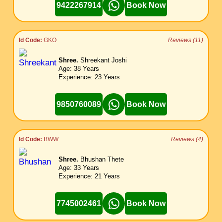
9422267914
Book Now
Id Code:
GKO
Reviews (11)
Shree.
Shreekant Joshi
Age: 38 Years
Experience: 23 Years
9850760089
Book Now
Id Code:
BWW
Reviews (4)
Shree.
Bhushan Thete
Age: 33 Years
Experience: 21 Years
7745002461
Book Now