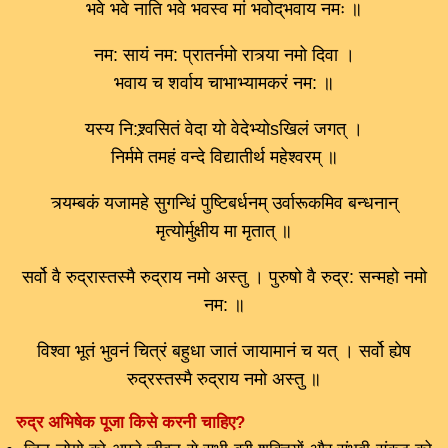
भवे भवे नाति भवे भवस्व मां भवोद्‌भवाय नमः ॥
नम: सायं नम: प्रातर्नमो रात्र्या नमो दिवा ।
भवाय च शर्वाय चाभाभ्यामकरं नम: ॥
यस्य नि:श्र्वसितं वेदा यो वेदेभ्योsखिलं जगत् ।
निर्ममे तमहं वन्दे विद्यातीर्थ महेश्वरम् ॥
त्र्यम्बकं यजामहे सुगन्धिं पुष्टिबर्धनम् उर्वारूकमिव बन्धनान्
मृत्योर्मुक्षीय मा मृतात् ॥
सर्वो वै रुद्रास्तस्मै रुद्राय नमो अस्तु । पुरुषो वै रुद्र: सन्महो नमो
नम: ॥
विश्वा भूतं भुवनं चित्रं बहुधा जातं जायामानं च यत् । सर्वो ह्येष
रुद्रस्तस्मै रुद्राय नमो अस्तु ॥
रुद्र अभिषेक पूजा किसे करनी चाहिए?