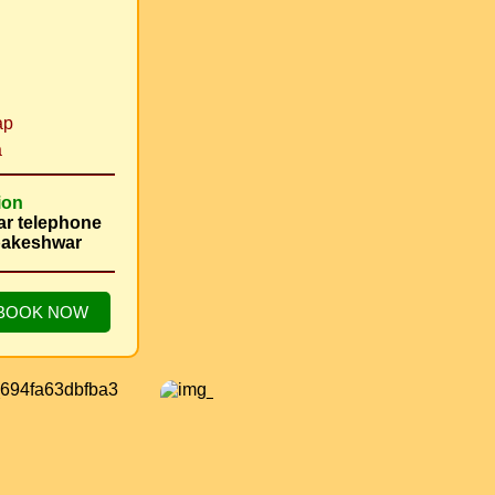
i
ap
a
ion
ar telephone
mbakeshwar
BOOK NOW