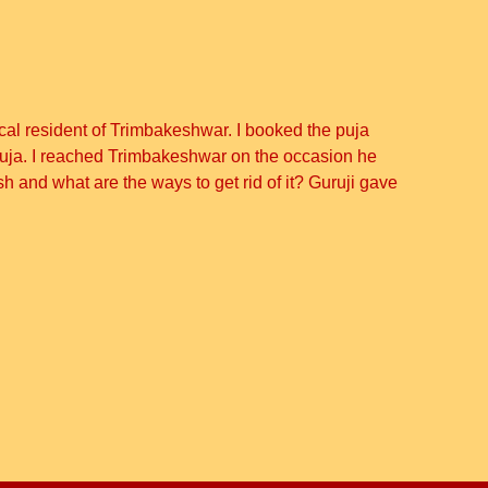
cal resident of Trimbakeshwar. I booked the puja
e puja. I reached Trimbakeshwar on the occasion he
 and what are the ways to get rid of it? Guruji gave