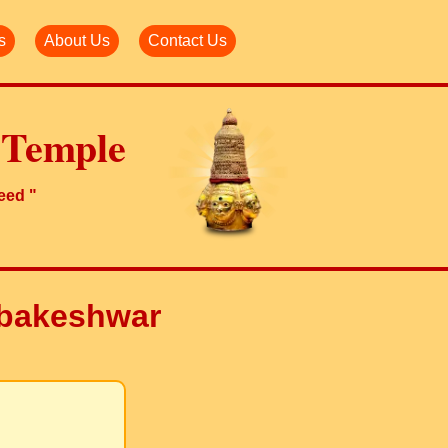
s
About Us
Contact Us
 Temple
need "
mbakeshwar