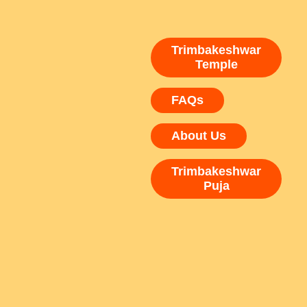
Trimbakeshwar
Temple
FAQs
About Us
Trimbakeshwar
Puja