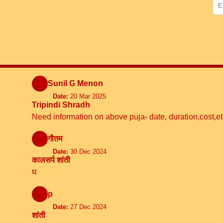
Sunil G Menon
Date:
20 Mar 2025
Tripindi Shradh
Need information on above puja- date, duration,cost,et
गौतम
Date:
30 Dec 2024
कालसर्प शांती
घ
p
Date:
27 Dec 2024
शांती