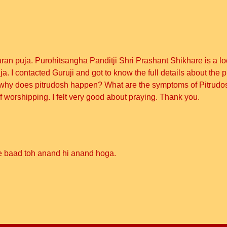
ran puja. Purohitsangha Panditji Shri Prashant Shikhare is a lo
ja. I contacted Guruji and got to know the full details about th
e why does pitrudosh happen? What are the symptoms of Pitrudosh
worshipping. I felt very good about praying. Thank you.
ke baad toh anand hi anand hoga.