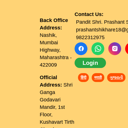
Contact Us:
Back Office
Pandit Shri. Prashant 
Address:
prashantshikhare18@
Nashik,
9822312975
Mumbai
Highway,
Maharashtra -
Login
422009
Official
हिंदी
मराठी
ગુજરાતી
Address:
Shri
Ganga
Godavari
Mandir, 1st
Floor,
Kushavart Tirth