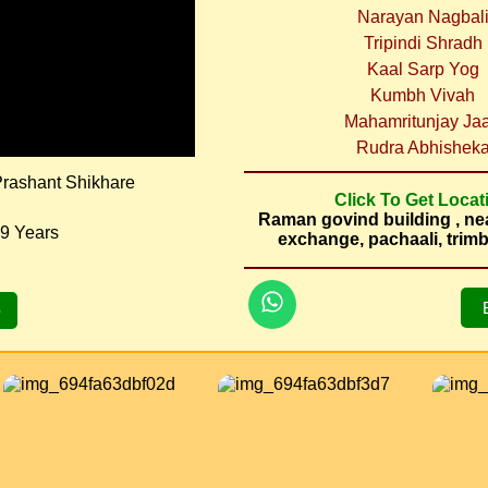
Narayan Nagbal
Tripindi Shradh
Kaal Sarp Yog
Kumbh Vivah
Mahamritunjay Ja
Rudra Abhishek
rashant Shikhare
Click To Get Locat
Raman govind building , ne
9 Years
exchange, pachaali, tri
5