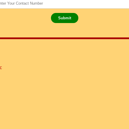
Submit
c