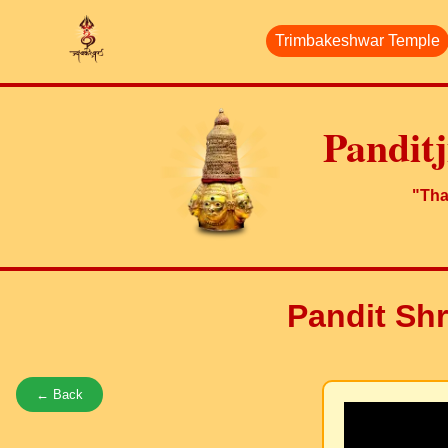
Trimbakeshwar Temple
Pandit
"Than
Pandit Sh
← Back