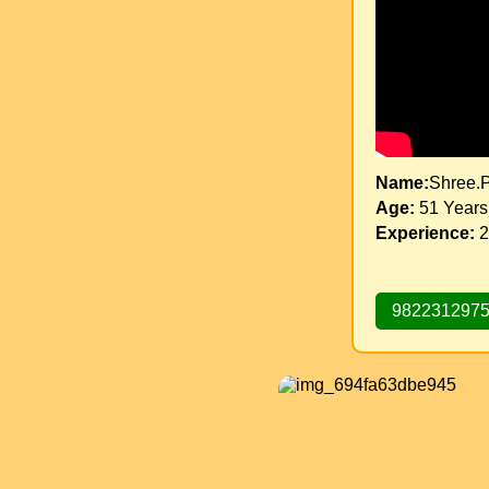
Name:
Shree.P
Age:
51 Years
Experience:
2
982231297