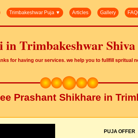
Trimbakeshwar Puja ▼
Articles
Gallery
FAQ
ji in Trimbakeshwar Shiva
ks for having our services. we help you to fullfill spritual 
ree Prashant Shikhare in Tri
PUJA OFFER